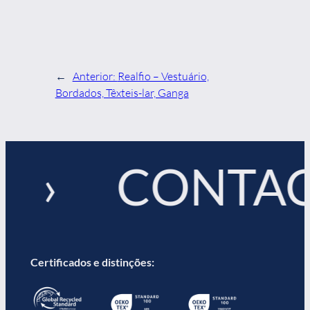
←
Anterior:
Realfio – Vestuário,
Bordados, Têxteis-lar, Ganga
! › CONTA
Certificados e distinções: