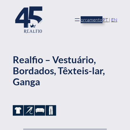
Saltar
para
o
orçamento
PT
|
EN
conteúdo
Realfio – Vestuário,
Bordados, Têxteis-lar,
Ganga