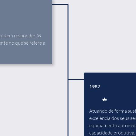
res em responder às
nte no que se refere a
1987
Atuando de forma sust
excelência dos seus ser
equipamento automátic
capacidade produtiva.