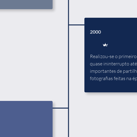
2000
Realizou-se o primeir
quase ininterrupto até
importantes de partilh
fotografias feitas na é