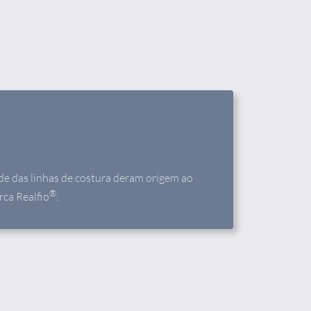
de das linhas de costura deram origem ao
®
rca Realfio
.