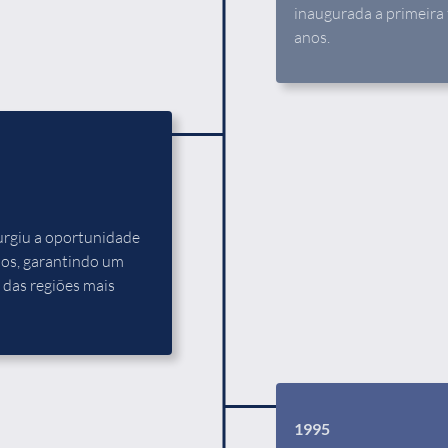
inaugurada a primeira f
anos.
surgiu a oportunidade
elos, garantindo um
 das regiões mais
1995