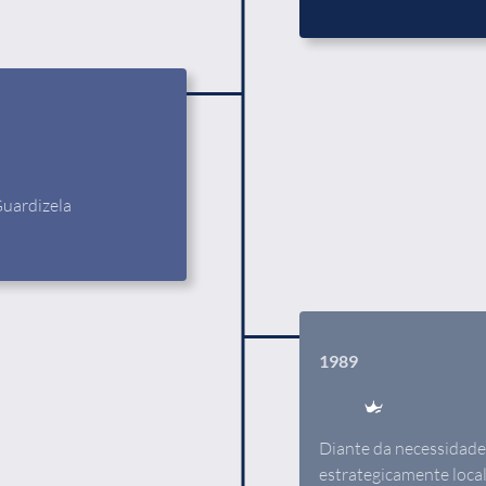
Guardizela
1989
Diante da necessidade 
estrategicamente local