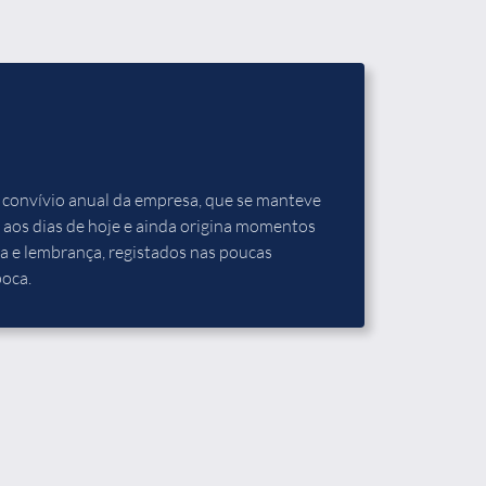
o convívio anual da empresa, que se manteve
 aos dias de hoje e ainda origina momentos
a e lembrança, registados nas poucas
poca.