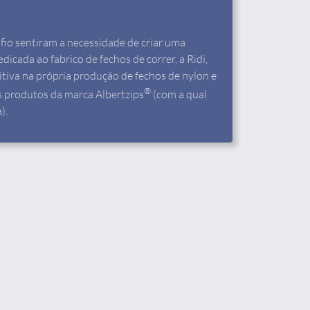
fio sentiram a necessidade de criar uma
icada ao fabrico de fechos de correr, a Ridi,
itiva na própria produção de fechos de nylon e
®
s produtos da marca Albertzips
(com a qual
).