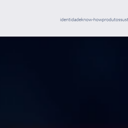
identidade
know-how
produtos
sus