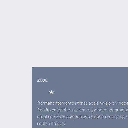
2000
Permanentemente atenta aos sinais provindos
Realfio empenhou-se em responder adequadam
atual contexto competitivo e abriu uma terceira
centro do país.