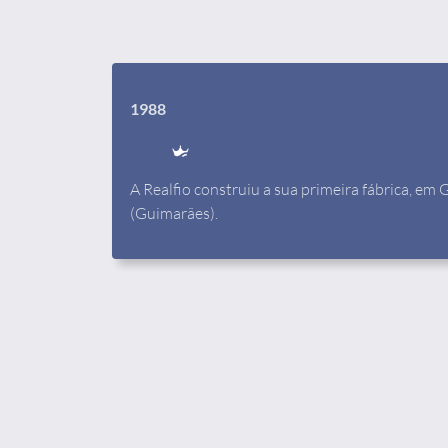
1988
A Realfio construiu a sua primeira fábrica, em 
(Guimarães).