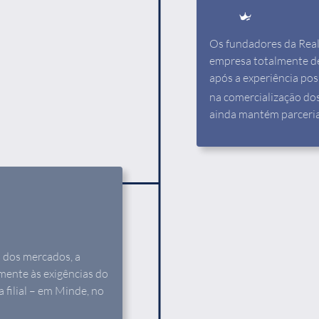
Os fundadores da Real
empresa totalmente ded
após a experiência pos
na comercialização do
ainda mantém parceria
 dos mercados, a
ente às exigências do
 filial – em Minde, no