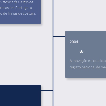
Sistemas de Gestão da
resas em Portugal a
o de linhas de costura.
2004
A inovação e a qualida
registo nacional da ma