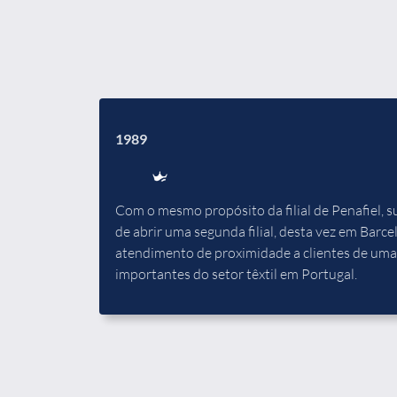
1989
Com o mesmo propósito da filial de Penafiel, 
de abrir uma segunda filial, desta vez em Barc
atendimento de proximidade a clientes de uma
importantes do setor têxtil em Portugal.