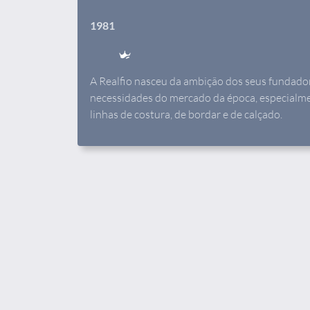
1981
A Realfio nasceu da ambição dos seus fundado
necessidades do mercado da época, especialme
linhas de costura, de bordar e de calçado.