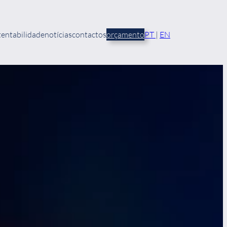
tentabilidade
notícias
contactos
orçamento
PT
|
EN