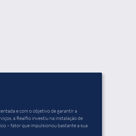
entada e com o objetivo de garantir a
viços, a Realfio investiu na instalação de
o – fator que impulsionou bastante a sua