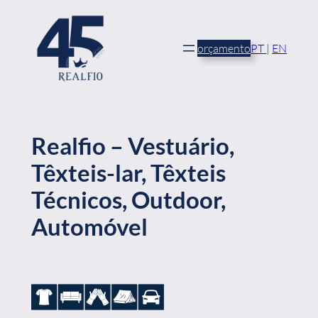
Saltar
para
o
orçamento
PT
|
EN
conteúdo
Realfio – Vestuário,
Têxteis-lar, Têxteis
Técnicos, Outdoor,
Automóvel