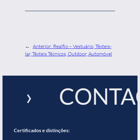
←
Anterior:
Realfio – Vestuário, Têxteis-
lar, Têxteis Técnicos, Outdoor, Automóvel
! › CONTA
Certificados e distinções: