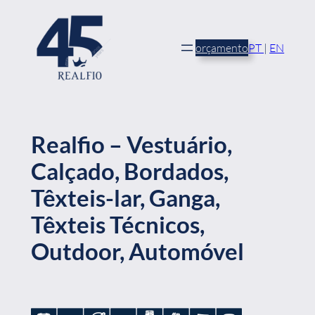
Saltar
para
o
orçamento
PT
|
EN
conteúdo
Realfio – Vestuário,
Calçado, Bordados,
Têxteis-lar, Ganga,
Têxteis Técnicos,
Outdoor, Automóvel