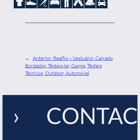
←
Anterior:
Realfio – Vestuário, Calçado,
Bordados, Têxteis-lar, Ganga, Têxteis
Técnicos, Outdoor, Automóvel
 › CONTAC