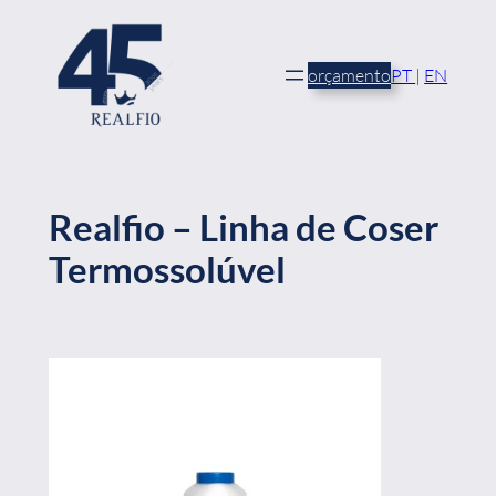
Saltar
para
o
orçamento
PT
|
EN
conteúdo
Realfio – Linha de Coser
Termossolúvel