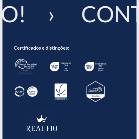
TO! › CONT
Certificados e distinções: