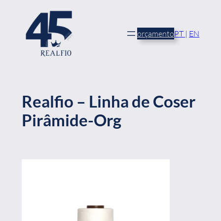
Saltar
para
o
orçamento
PT
|
EN
conteúdo
Realfio – Linha de Coser
Pirâmide-Org