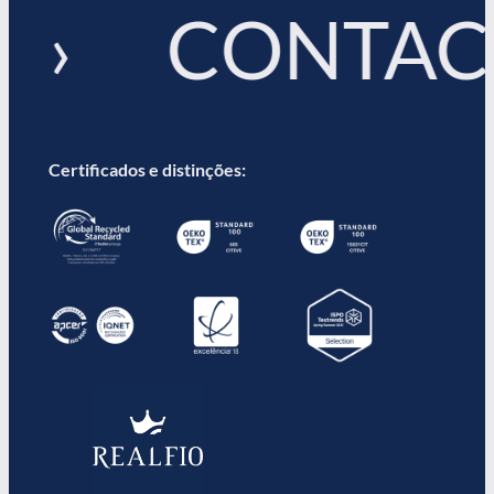
 › CONTAC
Certificados e distinções: