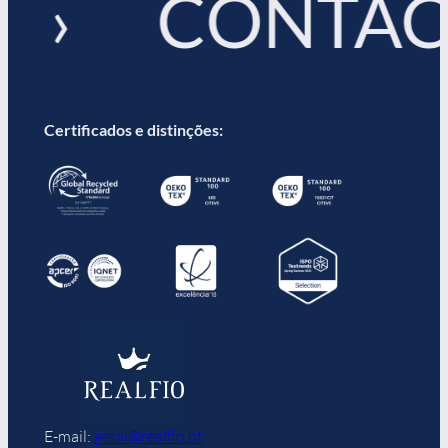
 › CONTAC
Certificados e distinções:
E-mail:
geral@realfio.pt