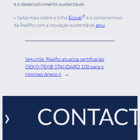
e o desenvolvimento sustentável.
®
» Saiba mais sobre a linha
Ecocel
e o compromisso
da Realfio com a inovação sustentável
aqui
.
Seguinte:
Realfio atualiza certificação
OEKO-TEX® STANDARD 100 para o
rigoroso Anexo 6
→
CONTACTE-