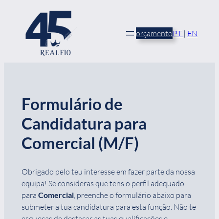
Saltar
para
o
orçamento
PT
|
EN
conteúdo
Formulário de
Candidatura para
Comercial (M/F)
Obrigado pelo teu interesse em fazer parte da nossa
equipa! Se consideras que tens o perfil adequado
para
Comercial
, preenche o formulário abaixo para
submeter a tua candidatura para esta função. Não te
esqueças de destacar as tuas qualificações e