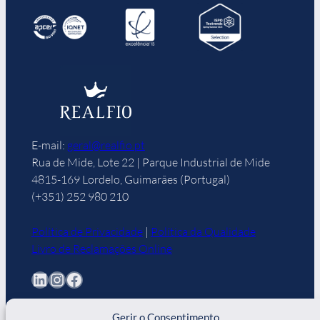
E-mail:
geral@realfio.pt
Rua de Mide, Lote 22 | Parque Industrial de Mide
4815-169 Lordelo, Guimarães (Portugal)
(+351) 252 980 210
Política de Privacidade
|
Política da Qualidade
Livro de Reclamações Online
LinkedIn
Instagram
Facebook
Gerir o Consentimento