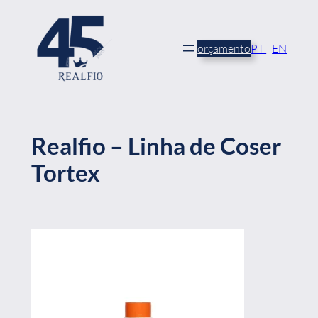
Saltar
para
o
orçamento
PT
|
EN
conteúdo
Realfio – Linha de Coser
Tortex